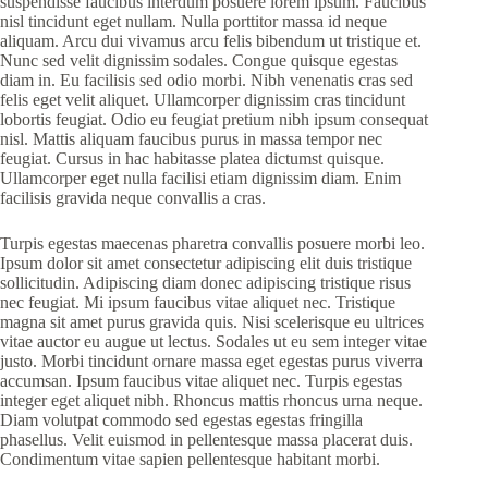
suspendisse faucibus interdum posuere lorem ipsum. Faucibus
nisl tincidunt eget nullam. Nulla porttitor massa id neque
aliquam. Arcu dui vivamus arcu felis bibendum ut tristique et.
Nunc sed velit dignissim sodales. Congue quisque egestas
diam in. Eu facilisis sed odio morbi. Nibh venenatis cras sed
felis eget velit aliquet. Ullamcorper dignissim cras tincidunt
lobortis feugiat. Odio eu feugiat pretium nibh ipsum consequat
nisl. Mattis aliquam faucibus purus in massa tempor nec
feugiat. Cursus in hac habitasse platea dictumst quisque.
Ullamcorper eget nulla facilisi etiam dignissim diam. Enim
facilisis gravida neque convallis a cras.
Turpis egestas maecenas pharetra convallis posuere morbi leo.
Ipsum dolor sit amet consectetur adipiscing elit duis tristique
sollicitudin. Adipiscing diam donec adipiscing tristique risus
nec feugiat. Mi ipsum faucibus vitae aliquet nec. Tristique
magna sit amet purus gravida quis. Nisi scelerisque eu ultrices
vitae auctor eu augue ut lectus. Sodales ut eu sem integer vitae
justo. Morbi tincidunt ornare massa eget egestas purus viverra
accumsan. Ipsum faucibus vitae aliquet nec. Turpis egestas
integer eget aliquet nibh. Rhoncus mattis rhoncus urna neque.
Diam volutpat commodo sed egestas egestas fringilla
phasellus. Velit euismod in pellentesque massa placerat duis.
Condimentum vitae sapien pellentesque habitant morbi.