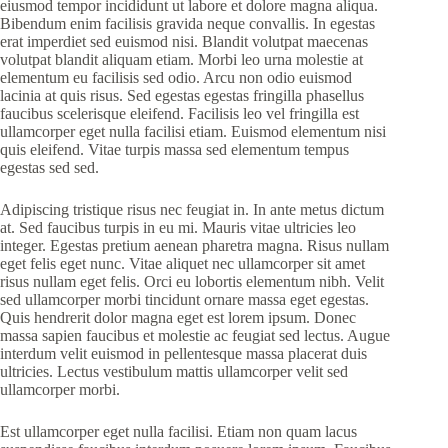
eiusmod tempor incididunt ut labore et dolore magna aliqua.
Bibendum enim facilisis gravida neque convallis. In egestas
erat imperdiet sed euismod nisi. Blandit volutpat maecenas
volutpat blandit aliquam etiam. Morbi leo urna molestie at
elementum eu facilisis sed odio. Arcu non odio euismod
lacinia at quis risus. Sed egestas egestas fringilla phasellus
faucibus scelerisque eleifend. Facilisis leo vel fringilla est
ullamcorper eget nulla facilisi etiam. Euismod elementum nisi
quis eleifend. Vitae turpis massa sed elementum tempus
egestas sed sed.
Adipiscing tristique risus nec feugiat in. In ante metus dictum
at. Sed faucibus turpis in eu mi. Mauris vitae ultricies leo
integer. Egestas pretium aenean pharetra magna. Risus nullam
eget felis eget nunc. Vitae aliquet nec ullamcorper sit amet
risus nullam eget felis. Orci eu lobortis elementum nibh. Velit
sed ullamcorper morbi tincidunt ornare massa eget egestas.
Quis hendrerit dolor magna eget est lorem ipsum. Donec
massa sapien faucibus et molestie ac feugiat sed lectus. Augue
interdum velit euismod in pellentesque massa placerat duis
ultricies. Lectus vestibulum mattis ullamcorper velit sed
ullamcorper morbi.
Est ullamcorper eget nulla facilisi. Etiam non quam lacus